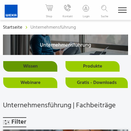
WEKA
Media
Shop
Kontakt
Login
Suche
-
Startseite
Unternehmensführung
Der
Fachverlag
für
Ihren
Wissen
Produkte
beruflichen
Erfolg
Webinare
Gratis - Downloads
Unternehmensführung
| Fachbeiträge
Filter