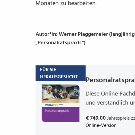
Monaten zu bearbeiten.
Autor*in: Werner Plaggemeier (langjähri
„Personalratspraxis“)
FÜR SIE
HERAUSGESUCHT
Per­so­nal­rats­p
Diese Online-Fach
und verständlich un
€ 749,00
Jahrespreis z
Online-Version