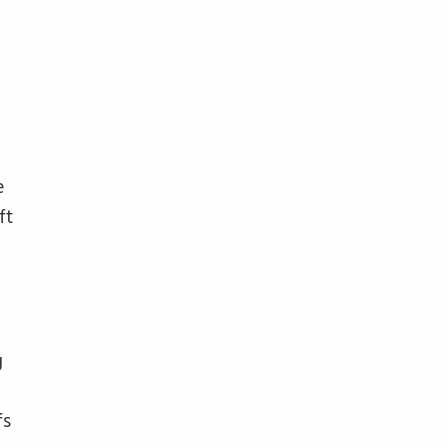
n
e
ft
g
fs