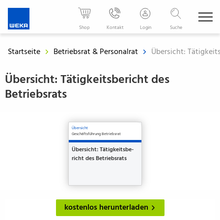
WEKA
Media
Shop
Kontakt
Login
Suche
-
Der
Startseite
Betriebsrat & Personalrat
Übersicht: Tätigkeit
Fachverlag
für
Übersicht: Tätigkeitsbericht des
Ihren
Betriebsrats
beruflichen
Erfolg
Übersicht
Geschäftsführung Betriebsrat
Über­sicht: Tätigkeitsbe­
richt des Betriebs­rats
kostenlos herunterladen