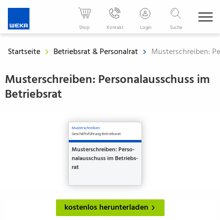
WEKA
Media
Shop
Kontakt
Login
Suche
-
Der
Startseite
Betriebsrat & Personalrat
Musterschreiben: Pe
Fachverlag
für
Musterschreiben: Personalausschuss im
Ihren
Betriebsrat
beruflichen
Erfolg
Musterschreiben
Geschäftsführung Betriebsrat
Mus­ter­schrei­ben: Per­so­
nal­aus­schuss im Betriebs­
rat
kostenlos herunterladen