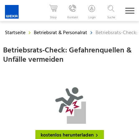
WEKA
Media
Shop
Kontakt
Login
Suche
-
Der
Startseite
Betriebsrat & Personalrat
Betriebsrats-Check:
Fachverlag
für
Betriebsrats-Check: Gefahrenquellen &
Ihren
Unfälle vermeiden
beruflichen
Erfolg
kostenlos herunterladen