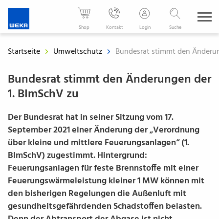
WEKA
Media
Shop
Kontakt
Login
Suche
-
Der
Startseite
Umweltschutz
Bundesrat stimmt den Änderun
Fachverlag
für
Bundesrat stimmt den Änderungen der
Ihren
1. BImSchV zu
beruflichen
Erfolg
Der Bundesrat hat in seiner Sitzung vom 17.
September 2021 einer Änderung der „Verordnung
über kleine und mittlere Feuerungsanlagen“ (1.
BImSchV) zugestimmt. Hintergrund:
Feuerungsanlagen für feste Brennstoffe mit einer
Feuerungswärmeleistung kleiner 1 MW können mit
den bisherigen Regelungen die Außenluft mit
gesundheitsgefährdenden Schadstoffen belasten.