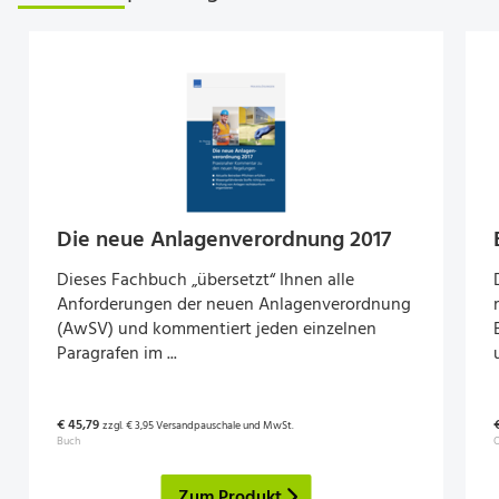
Die neue Anla­genver­ord­nung 2017
Dieses Fachbuch „übersetzt“ Ihnen alle
Anforderungen der neuen Anlagenverordnung
(AwSV) und kommentiert jeden einzelnen
Paragrafen im ...
€ 45,79
zzgl. € 3,95 Versandpauschale und MwSt.
Buch
O
Zum Produkt