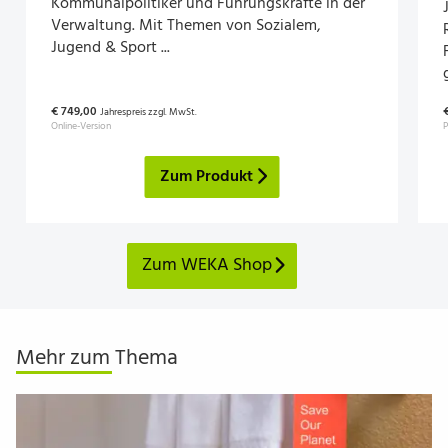
Kommunalpolitiker und Führungskräfte in der
Verwaltung. Mit Themen von Sozialem,
Jugend & Sport ...
€ 749,00
Jahrespreis zzgl. MwSt.
Online-Version
P
Zum Produkt
Zum WEKA Shop
Mehr zum Thema