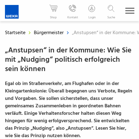
WEKA
Media
Shop
Kontakt
Login
Suche
-
Der
Startseite
Bürgermeister
„Anstupsen“ in der Kommune: Wi
Fachverlag
für
„Anstupsen“ in der Kommune: Wie Sie
Ihren
mit „Nudging“ politisch erfolgreich
beruflichen
sein können
Erfolg
Egal ob im Straßenverkehr, am Flughafen oder in der
Kleingartenkolonie: Überall begegnen uns Verbote, Regeln
und Vorgaben. Sie sollen sicherstellen, dass unser
gemeinsames Zusammenleben in geordneten Bahnen
verläuft. Einige Verhaltensforscher halten diesen Weg
hingegen für wenig erfolgversprechend. Sie entwickelten
das Prinzip „Nudging“, also „Anstupsen“. Lesen Sie hier,
wie Sie das Prinzip nutzen können.