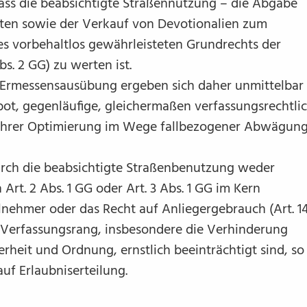
ass die beabsichtigte Straßennutzung – die Abgabe
nten sowie der Verkauf von Devotionalien zum
es vorbehaltlos gewährleisteten Grundrechts der
bs. 2 GG) zu werten ist.
 Ermessensausübung ergeben sich daher unmittelbar
ot, gegenläufige, gleichermaßen verfassungsrechtli
l ihrer Optimierung im Wege fallbezogener Abwägun
durch die beabsichtigte Straßenbenutzung weder
rt. 2 Abs. 1 GG oder Art. 3 Abs. 1 GG im Kern
lnehmer oder das Recht auf Anliegergebrauch (Art. 1
n Verfassungsrang, insbesondere die Verhinderung
herheit und Ordnung, ernstlich beeinträchtigt sind, so
auf Erlaubniserteilung.