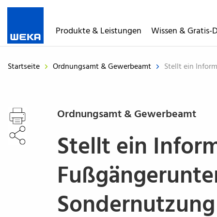
WEKA
Media
Produkte & Leistungen
Wissen & Gratis-
-
Der
Fachverlag
Startseite
Ordnungsamt & Gewerbeamt
Stellt ein Info
für
Ihren
beruflichen
Erfolg
Ordnungsamt & Gewerbeamt
Stellt ein Infor
Fußgängerunter
Sondernutzung