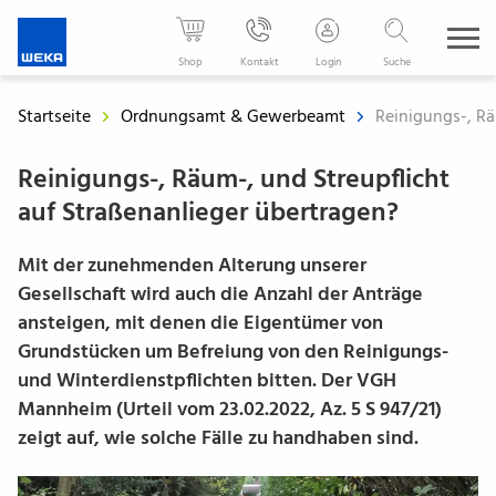
WEKA
Media
Shop
Kontakt
Login
Suche
-
Der
Startseite
Ordnungsamt & Gewerbeamt
Reinigungs-, Rä
Fachverlag
für
Reinigungs-, Räum-, und Streupflicht
Ihren
auf Straßenanlieger übertragen?
beruflichen
Erfolg
Mit der zunehmenden Alterung unserer
Gesellschaft wird auch die Anzahl der Anträge
ansteigen, mit denen die Eigentümer von
Grundstücken um Befreiung von den Reinigungs-
und Winterdienstpflichten bitten. Der VGH
Mannheim (Urteil vom 23.02.2022, Az. 5 S 947/21)
zeigt auf, wie solche Fälle zu handhaben sind.