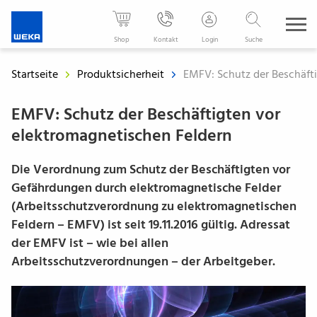
WEKA
Media
Shop
Kontakt
Login
Suche
-
Der
Startseite
Produktsicherheit
EMFV: Schutz der Beschäfti
Fachverlag
für
EMFV: Schutz der Beschäftigten vor
Ihren
elektromagnetischen Feldern
beruflichen
Erfolg
Die Verordnung zum Schutz der Beschäftigten vor
Gefährdungen durch elektromagnetische Felder
(Arbeitsschutzverordnung zu elektromagnetischen
Feldern – EMFV) ist seit 19.11.2016 gültig. Adressat
der EMFV ist – wie bei allen
Arbeitsschutzverordnungen – der Arbeitgeber.